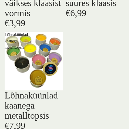
väikses klaasist
suures klaasis
vormis
€6,99
€3,99
Lõhnaküünlad
kaanega
metalltopsis
Lõhnaküünlad
kaanega
metalltopsis
€7,99