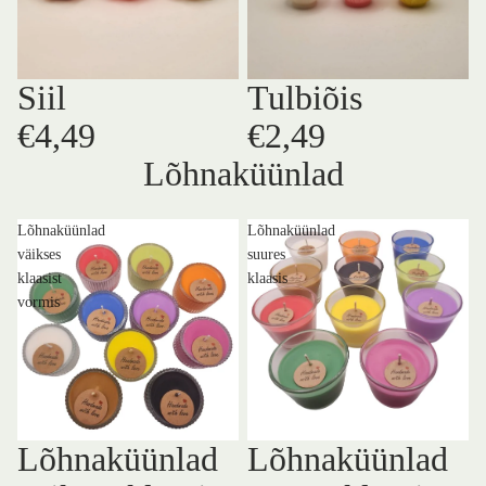
Siil
Tulbiõis
€4,49
€2,49
Lõhnaküünlad
Lõhnaküünlad
Lõhnaküünlad
väikses
suures
klaasist
klaasis
vormis
Lõhnaküünlad
Lõhnaküünlad