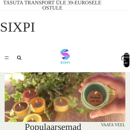
TASUTA TRANSPORT ÜLE 39-EUROSELE
OSTULE
SIXPI
Total
items
in
cart:
0
Populaarsemad
VAATA VEEL